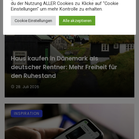
du der Nutzung ALLER Cookies zu. Klicke auf "Cookie
WOHNEN & HAUS
Einstellungen" um mehr Kontrolle zu erhalten.
Cookie Einstellungen
Alle akzeptieren
Haus kaufen in Dänemark als
deutscher Rentner: Mehr Freiheit für
den Ruhestand
28. Juli 2026
INSPIRATION