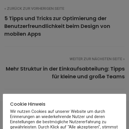
« ZURÜCK ZUR VORHERIGEN SEITE
5 Tipps und Tricks zur Optimierung der
Benutzerfreundlichkeit beim Design von
mobilen Apps
WEITER ZUR NÄCHSTEN SEITE »
Mehr Struktur in der Einkaufsabteilung: Tipps
für kleine und große Teams
Cookie Hinweis
Wir nutzen Cookies auf unserer Website um durch
VIELLEICHT GEFÄLLT DIR AUCH
Erinnerungen an wiederkehrende Nutzer und deren
Einstellungen die bestmögliche Nutzererfahrung zu
gewährleisten. Durch Klick auf "Alle akzeptieren", stimmst