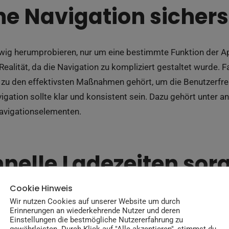
he Navigation sichers
g herumprobieren, nur um eine bestimmte Funktion der App 
ealität, da die Navigation zu kompliziert gestaltet wurde. Fa
on zu den effektivsten Maßnahmen gehört, um die Benutzerfr
vigation sollte klar und konsistent sein. Dazu gehört unter 
avigationselementen.
hnelle Ladezeiten sor
Cookie Hinweis
Wir nutzen Cookies auf unserer Website um durch
Erinnerungen an wiederkehrende Nutzer und deren
Einstellungen die bestmögliche Nutzererfahrung zu