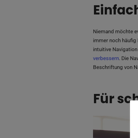
Einfac
Niemand möchte ewi
immer noch häufig R
intuitive Navigati
verbessern
. Die Na
Beschriftung von N
Für sc