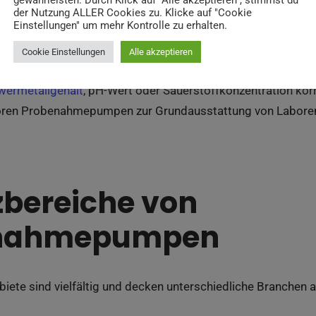
gewährleisten. Durch Klick auf "Alle akzeptieren", stimmst du
der Nutzung ALLER Cookies zu. Klicke auf "Cookie
Einstellungen" um mehr Kontrolle zu erhalten.
eicht es nicht aus, einfach Flüssigkeit zu entnehmen. Entsc
Cookie Einstellungen
Alle akzeptieren
nschaften der Probe unverändert bleiben. Nur wenn keine Ve
wermetallgehalt
, pH-Wert oder Sauerstoffkonzentration kor
ren Probenahmepumpen zur Grundausstattung von Laboren
zbereiche von
nahmepumpen
ete sind vielfältig und decken unterschiedliche Branchen a