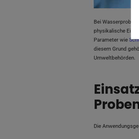
Bei Wasserproben r
physikalische Eige
Parameter wie
Sch
diesem Grund gehö
Umweltbehörden.
Einsat
Probe
Die Anwendungsgebi