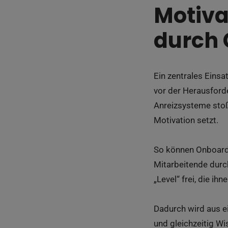
Motiva
durch 
Ein zentrales Eins
vor der Herausforde
Anreizsysteme stoße
Motivation setzt.
So können Onboardi
Mitarbeitende durc
„Level“ frei, die i
Dadurch wird aus ei
und gleichzeitig Wis