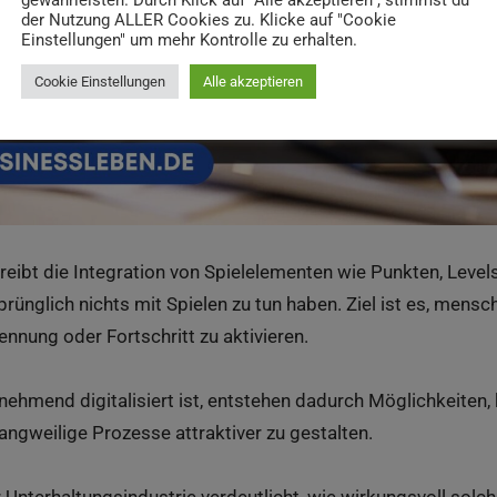
gewährleisten. Durch Klick auf "Alle akzeptieren", stimmst du
der Nutzung ALLER Cookies zu. Klicke auf "Cookie
Einstellungen" um mehr Kontrolle zu erhalten.
Cookie Einstellungen
Alle akzeptieren
reibt die Integration von Spielelementen wie Punkten, Level
sprünglich nichts mit Spielen zu tun haben. Ziel ist es, mens
nnung oder Fortschritt zu aktivieren.
zunehmend digitalisiert ist, entstehen dadurch Möglichkeiten
langweilige Prozesse attraktiver zu gestalten.