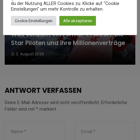
du der Nutzung ALLER Cookies zu. Klicke auf "Cookie
Einstellungen" um mehr Kontrolle zu erhalten.
Cookie Einstellungen
Alle akzeptieren
Was verdient ein Formel-1 Fahrer? Die
Star Piloten und ihre Millionenverträge
2. August 2026
ANTWORT VERFASSEN
Deine E-Mail-Adresse wird nicht veröffentlicht.
Erforderliche
Felder sind mit
*
markiert