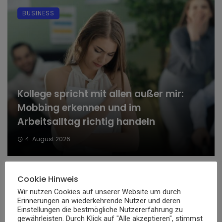
BUSINESS
Kollege spricht mit allen außer mir:
Mobbing erkennen und im
Arbeitsalltag richtig handeln
4. August 2026
Cookie Hinweis
FINANZEN
Wir nutzen Cookies auf unserer Website um durch
Erinnerungen an wiederkehrende Nutzer und deren
Einstellungen die bestmögliche Nutzererfahrung zu
gewährleisten. Durch Klick auf "Alle akzeptieren", stimmst