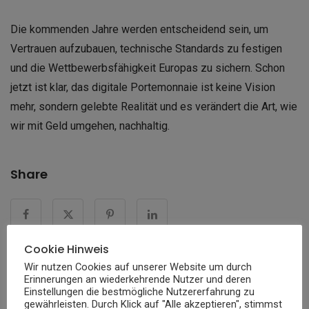
Die kommenden Jahre werden entscheidend sein, um
Vertrauen aufzubauen, technische Standards zu festigen
und die Wettbewerbsfähigkeit Europas zu sichern. Schon
jetzt ist klar, das digitale Portemonnaie ist keine Vision
mehr, sondern gelebte Realität und es verändert die Art, wie
wir mit Geld umgehen, nachhaltig.
Share
Cookie Hinweis
Wir nutzen Cookies auf unserer Website um durch
Erinnerungen an wiederkehrende Nutzer und deren
Einstellungen die bestmögliche Nutzererfahrung zu
« ZURÜCK ZUR VORHERIGEN SEITE
gewährleisten. Durch Klick auf "Alle akzeptieren", stimmst