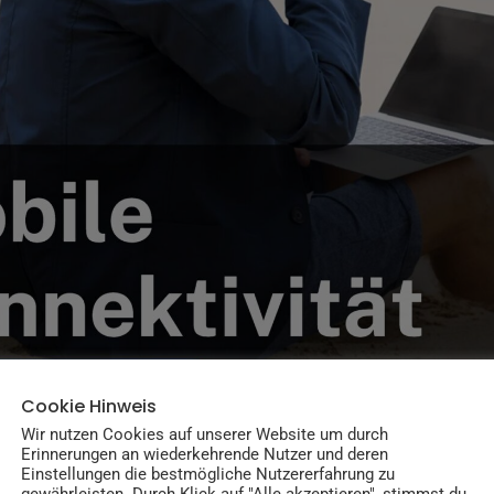
Cookie Hinweis
Wir nutzen Cookies auf unserer Website um durch
Erinnerungen an wiederkehrende Nutzer und deren
Einstellungen die bestmögliche Nutzererfahrung zu
 Landung Mails checken oder spontan im Café arbeiten – ohn