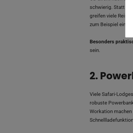
schwierig. Statt au
greifen viele Reise
zum Beispiel eine
e
Besonders praktis
sein.
2. Power
Viele Safari-Lodge
robuste Powerbank 
Workation machen 
Schnellladefunktio