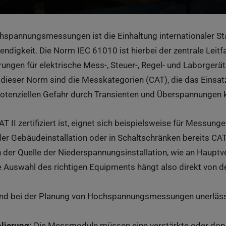
hspannungsmessungen ist die Einhaltung internationaler St
ndigkeit. Die Norm IEC 61010 ist hierbei der zentrale Leitfa
ungen für elektrische Mess-, Steuer-, Regel- und Laborgerät
b dieser Norm sind die Messkategorien (CAT), die das Einsa
otenziellen Gefahr durch Transienten und Überspannungen kl
CAT II zertifiziert ist, eignet sich beispielsweise für Messu
r Gebäudeinstallation oder in Schaltschränken bereits CAT II
 der Quelle der Niederspannungsinstallation, wie an Hauptve
e Auswahl des richtigen Equipments hängt also direkt von 
ind bei der Planung von Hochspannungsmessungen unerläss
olierung:
Die Messmodule müssen eine verstärkte oder doppe