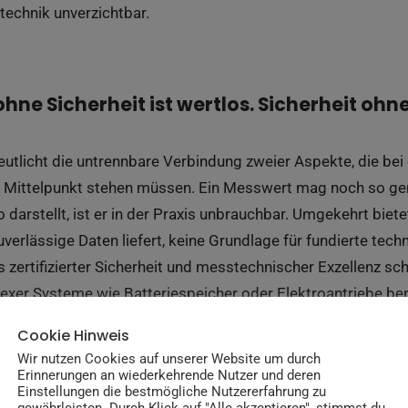
technik unverzichtbar.
ohne Sicherheit ist wertlos. Sicherheit ohne 
utlicht die untrennbare Verbindung zweier Aspekte, die bei
 Mittelpunkt stehen müssen. Ein Messwert mag noch so ge
o darstellt, ist er in der Praxis unbrauchbar. Umgekehrt biet
erlässige Daten liefert, keine Grundlage für fundierte tec
ertifizierter Sicherheit und messtechnischer Exzellenz sch
xer Systeme wie Batteriespeicher oder Elektroantriebe ben
Cookie Hinweis
Wir nutzen Cookies auf unserer Website um durch
heitsprotokolle und 
Erinnerungen an wiederkehrende Nutzer und deren
Einstellungen die bestmögliche Nutzererfahrung zu