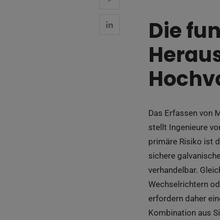
Die fu
Heraus
Hochv
Das Erfassen von M
stellt Ingenieure v
primäre Risiko ist
sichere galvanisc
verhandelbar. Gleic
Wechselrichtern ode
erfordern daher ein
Kombination aus S