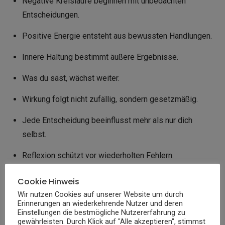
Negative Kreisläufe beginnen mit unbedachten
Entscheidungen.
Positive Energie entsteht aus bewussten Handlungen.
Innere Haltung bestimmt äußere Ergebnisse.
Was du säst, wächst weiter.
Wirkung folgt nicht zufällig, sondern gesetzmäßig.
Jede Entscheidung beeinflusst mehr als nur dich
selbst.
Reflexion schützt vor wiederholten Fehlern.
Wer die Ursache erkennt, verändert die Wirkung.
Cookie Hinweis
Wir nutzen Cookies auf unserer Website um durch
Dein Verhalten heute gestaltet deine Zukunft.
Erinnerungen an wiederkehrende Nutzer und deren
Einstellungen die bestmögliche Nutzererfahrung zu
Bewusstsein schafft Klarheit über Konsequenzen.
gewährleisten. Durch Klick auf "Alle akzeptieren", stimmst