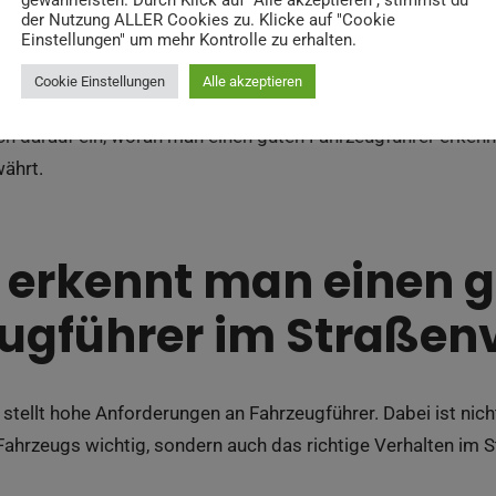
gewährleisten. Durch Klick auf "Alle akzeptieren", stimmst du
der Nutzung ALLER Cookies zu. Klicke auf "Cookie
Einstellungen" um mehr Kontrolle zu erhalten.
Cookie Einstellungen
Alle akzeptieren
ht einen guten Fahrer aus? Welche Eigenschaften sind ent
ch darauf ein, woran man einen guten Fahrzeugführer erkenn
ährt.
erkennt man einen 
ugführer im Straßen
stellt hohe Anforderungen an Fahrzeugführer. Dabei ist nich
ahrzeugs wichtig, sondern auch das richtige Verhalten im S