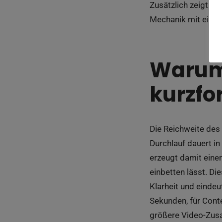
Zusätzlich zeigt si
Mechanik mit einer
Warum 
kurzfo
Die Reichweite des
Durchlauf dauert in
erzeugt damit eine
einbetten lässt. Di
Klarheit und eindeu
Sekunden, für Cont
größere Video-Zusa