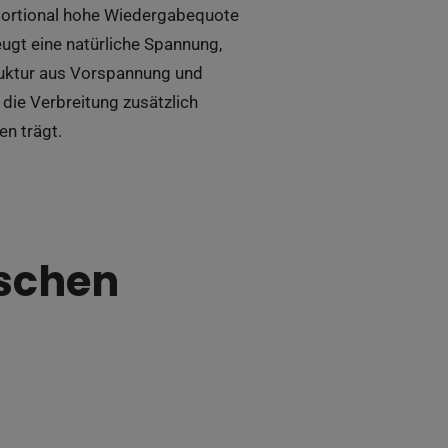
oportional hohe Wiedergabequote
eugt eine natürliche Spannung,
ruktur aus Vorspannung und
die Verbreitung zusätzlich
en trägt.
tschen