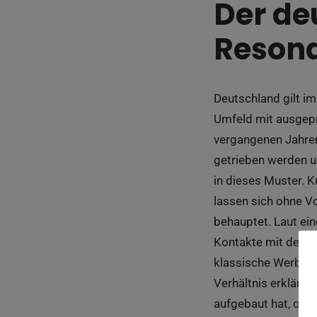
Der de
Resona
Deutschland gilt im
Umfeld mit ausgepr
vergangenen Jahren
getrieben werden u
in dieses Muster. K
lassen sich ohne Vo
behauptet. Laut ei
Kontakte mit dem 
klassische Werbeka
Verhältnis erklärt,
aufgebaut hat, obw