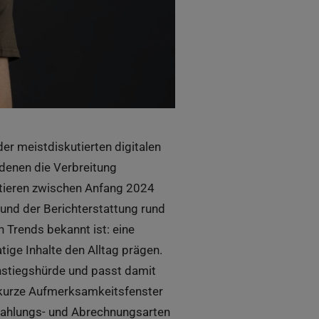
er meistdiskutierten digitalen
 denen die Verbreitung
ntieren zwischen Anfang 2024
 und der Berichterstattung rund
 Trends bekannt ist: eine
atige Inhalte den Alltag prägen.
Einstiegshürde und passt damit
d kurze Aufmerksamkeitsfenster
 Zahlungs- und Abrechnungsarten