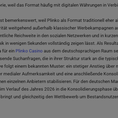
rie, weil das Format häufig mit digitalen Währungen in Ver
st bemerkenswert, weil Plinko als Format traditionell eher 
arität weitgehend außerhalb klassischer Werbekampagnen auf
entliche Reichweite in den sozialen Netzwerken und in kurze
k in wenigen Sekunden vollständig zeigen lässt. Als Result
 für ein
Plinko Casino
aus dem deutschsprachigen Raum sei
ende Suchanfragen, die in ihrer Struktur stark an die typisch
ve folgt einem bekannten Muster: ein stetiger Anstieg über 
erer medialer Aufmerksamkeit und eine anschließende Konsoli
en einzelnen Anbietern stabilisieren. Für den deutschen Ma
 im Verlauf des Jahres 2026 in die Konsolidierungsphase ü
 bringt und gleichzeitig den Wettbewerb um Bestandsnutzer