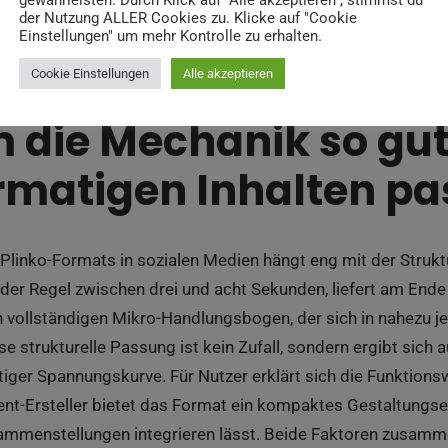
gewährleisten. Durch Klick auf "Alle akzeptieren", stimmst du
ch, dass der deutsche Nutzer besonders empfänglich für Form
der Nutzung ALLER Cookies zu. Klicke auf "Cookie
Einstellungen" um mehr Kontrolle zu erhalten.
 klar begrenzten Zeitinvestition verbinden, was beim Plinko
Cookie Einstellungen
Alle akzeptieren
die Mechanik so gut
rmatigen Inhalten pa
 Plinko-Formats in sozialen Medien hängt eng mit der Stru
 der Regel zwischen drei und acht Sekunden, liefert am Ende
n vollständigen Mikro-Handlungsbogen, der sich in nahezu j
ese strukturelle Passung ist kein Zufall, sondern ergibt sich
tiger Spannungskurve. Für Nutzer erklärt sich die Funktions
ent-Ersteller bietet das Format ein kompaktes Gestaltungsel
mmenstellungen integrieren lässt. Beide Faktoren zusamme