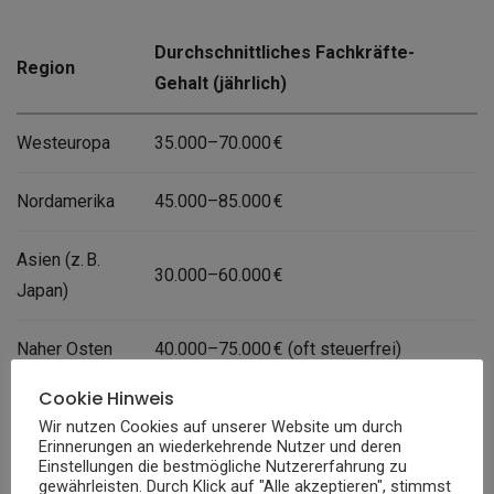
Durchschnittliches Fachkräfte-
Region
Gehalt (jährlich)
Westeuropa
35.000–70.000 €
Nordamerika
45.000–85.000 €
Asien (z. B.
30.000–60.000 €
Japan)
Naher Osten
40.000–75.000 € (oft steuerfrei)
Cookie Hinweis
Ein höheres
Gehalt
bedeutet jedoch nicht automatisch mehr
Wir nutzen Cookies auf unserer Website um durch
Erinnerungen an wiederkehrende Nutzer und deren
verfügbares Einkommen – auch die Lebenshaltungskosten
Einstellungen die bestmögliche Nutzererfahrung zu
spielen eine wichtige Rolle.
gewährleisten. Durch Klick auf "Alle akzeptieren", stimmst