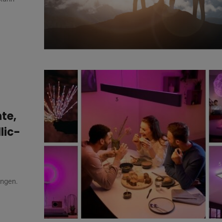
te,
lic-
ingen.