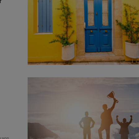
r
 kann