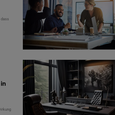
 dass
 in
wirkung