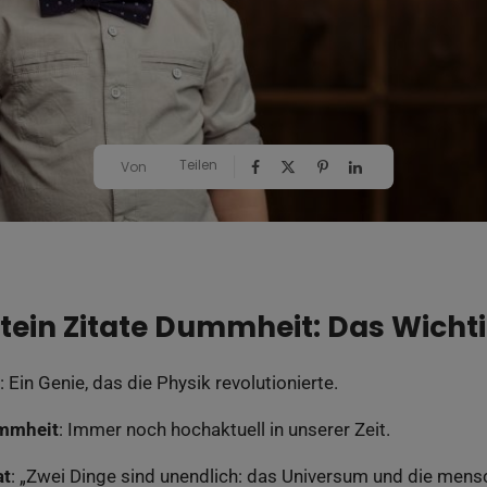
Teilen
Von
stein Zitate Dummheit: Das Wichti
: Ein Genie, das die Physik revolutionierte.
ummheit
: Immer noch hochaktuell in unserer Zeit.
at
: „Zwei Dinge sind unendlich: das Universum und die men