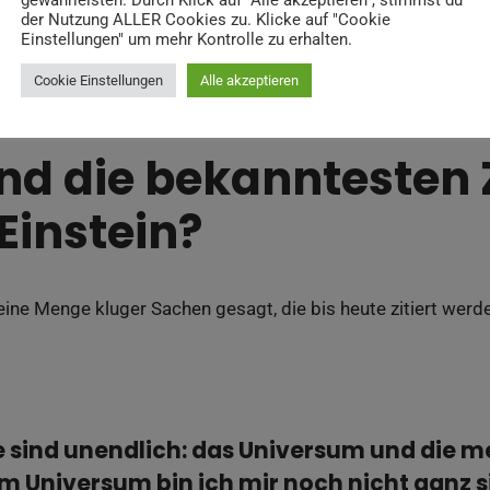
gewährleisten. Durch Klick auf "Alle akzeptieren", stimmst du
haftler, Philosophen und Laien gleichermaßen. Seine Worte
der Nutzung ALLER Cookies zu. Klicke auf "Cookie
keit des Universums und der menschlichen Dummheit, regen 
Einstellungen" um mehr Kontrolle zu erhalten.
 Verständnis der Welt nachzudenken.
Cookie Einstellungen
Alle akzeptieren
nd die bekanntesten 
Einstein?
 eine Menge kluger Sachen gesagt, die bis heute zitiert werde
e sind unendlich: das Universum und die 
m Universum bin ich mir noch nicht ganz s