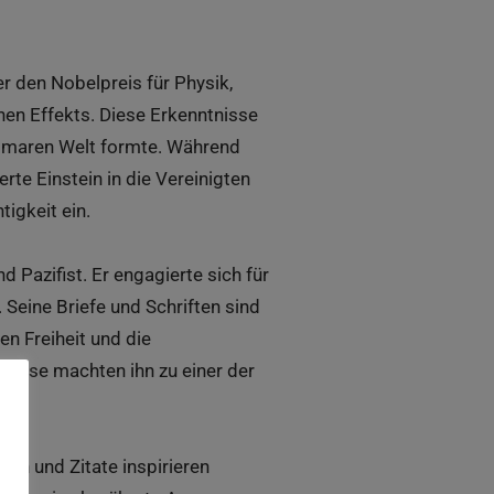
er den Nobelpreis für Physik,
chen Effekts. Diese Erkenntnisse
tomaren Welt formte. Während
e Einstein in die Vereinigten
tigkeit ein.
 Pazifist. Er engagierte sich für
Seine Briefe und Schriften sind
n Freiheit und die
weise machten ihn zu einer der
ien und Zitate inspirieren