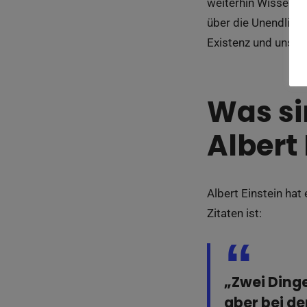
weiterhin Wissensc
über die Unendlich
Existenz und unser
Was si
Albert 
Albert Einstein hat
Zitaten ist:
„Zwei Ding
aber bei de