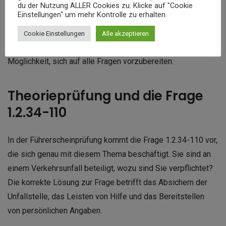
Theorieunterricht und bei den Fahrstunden behandelt.
du der Nutzung ALLER Cookies zu. Klicke auf "Cookie
Einstellungen" um mehr Kontrolle zu erhalten.
Auch digitale Lernsysteme oder die werbefreie
Cookie Einstellungen
Alle akzeptieren
führerschein-bestehen.de App bieten eine ideale
Möglichkeit, sich auf alle Fragen vorzubereiten.
Theorieprüfung und die Frage
1.2.34-110
In der Führerscheinprüfung kommt die Frage 1.2.34-110 vor,
die sich genau mit diesem Thema beschäftigt. Sie sind an
einem Verkehrsunfall beteiligt, wozu sind Sie verpflichtet?
Die korrekte Lösung zur Frage betrifft das Absichern der
Unfallstelle, das Leisten von Hilfe und das Bereitstellen
von persönlichen Angaben.