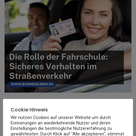
Die Fahrschule vermittelt nicht nur theoretisches Wissen,
Cookie Hinweis
sondern auch praktisches Verhalten in kritischen
Wir nutzen Cookies auf unserer Website um durch
Situationen. Sie sind an einem Verkehrsunfall beteiligt,
Erinnerungen an wiederkehrende Nutzer und deren
Einstellungen die bestmögliche Nutzererfahrung zu
wozu sind Sie verpflichtet? Genau solche Fragen werden im
gewährleisten. Durch Klick auf "Alle akzeptieren", stimmst