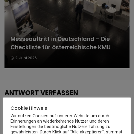
Messeauftritt in Deutschland – Die
Checkliste für österreichische KMU
2. Juni 2026
ANTWORT VERFASSEN
Deine E-Mail-Adresse wird nicht veröffentlicht.
Erforderliche
Cookie Hinweis
Felder sind mit
*
markiert
Wir nutzen Cookies auf unserer Website um durch
Erinnerungen an wiederkehrende Nutzer und deren
Einstellungen die bestmögliche Nutzererfahrung zu
gewährleisten. Durch Klick auf "Alle akzeptieren", stimmst