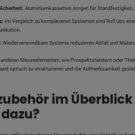
Sicherheit:
Aluminiumkassetten sorgen für Standfestigkeit, 
z:
Im Vergleich zu komplexeren Systemen sind Roll Ups eine 
nikation.
:
Wiederverwendbare Systeme reduzieren Abfall und Materia
 anderen Messeelementen, wie Prospektständern oder Theken
d optisch zu strukturieren und die Aufmerksamkeit gezielt
ubehör im Überblick
 dazu?
nern umfasst modernes Messezubehör eine Vielzahl an Kom