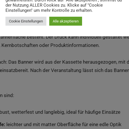
gewährleisten. Durch Klick auf "Alle akzeptieren", stimmst du
der Nutzung ALLER Cookies zu. Klicke auf "Cookie
Einstellungen" um mehr Kontrolle zu erhalten.
Cookie Einstellungen
Alle akzeptieren
ist ein
mobiles Präsentationssystem
, das aus einer stabile
Bannerfläche besteht. Der Druck kann individuell gestaltet w
 Kernbotschaften oder Produktinformationen.
fach: Das Banner wird aus der Kassette herausgezogen, mit de
nsatzbereit. Nach der Veranstaltung lässt sich das Banner 
n sind:
ust, wetterfest und langlebig, ideal für häufige Einsätze
fe:
leichter und mit matter Oberfläche für eine edle Optik