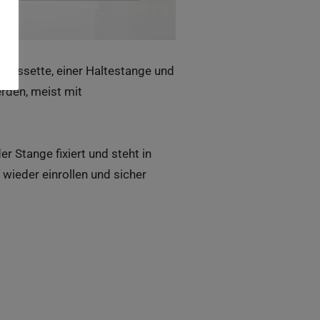
n Kassette, einer Haltestange und
erden, meist mit
r Stange fixiert und steht in
wieder einrollen und sicher