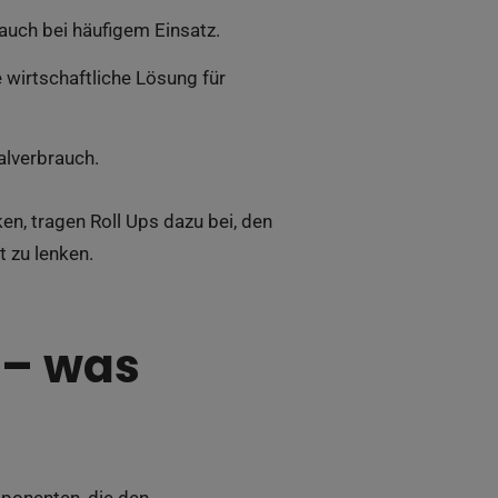
auch bei häufigem Einsatz.
wirtschaftliche Lösung für
lverbrauch.
, tragen Roll Ups dazu bei, den
 zu lenken.
 – was
ponenten, die den