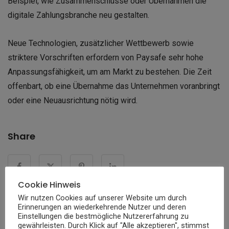
Beispiel, wie Zusammenschlüsse oder Übernahmen die
digitale Zahlungsbranche neu gestalten.
Neue Technologien, zusätzlicher Wettbewerb sowie
striktere Vorschriften erfordern von Paysafe sehr hohe
Anpassungsfähigkeit, um am Markt zu bestehen. Die Zeit
offenbart, ob eine Übernahme das Unternehmen voranbringt
oder eine Neuausrichtung nötig wird.
Share
Cookie Hinweis
Wir nutzen Cookies auf unserer Website um durch
Erinnerungen an wiederkehrende Nutzer und deren
Einstellungen die bestmögliche Nutzererfahrung zu
« ZURÜCK ZUR VORHERIGEN SEITE
gewährleisten. Durch Klick auf "Alle akzeptieren", stimmst