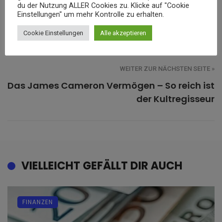
du der Nutzung ALLER Cookies zu. Klicke auf "Cookie
Wie funktioniert ein Kontokorrentkredit bei
Einstellungen" um mehr Kontrolle zu erhalten.
der DFKP und wann lohnt er sich?
Cookie Einstellungen
Alle akzeptieren
WEITER ZUR NÄCHSTEN SEITE »
Das James Cameron Vermögen – So reich ist
der Kultregisseur
VIELLEICHT GEFÄLLT DIR AUCH
FINANZEN