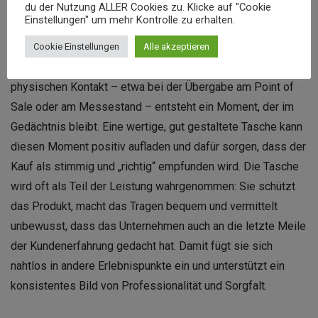
du der Nutzung ALLER Cookies zu. Klicke auf "Cookie
Einstellungen" um mehr Kontrolle zu erhalten.
Nachhaltige Tragetaschen entfalten ihre Wirkung nicht nur in
der kurzen Phase des Einkaufs, sondern entlang der
Cookie Einstellungen
Alle akzeptieren
gesamten Customer Journey. Bereits beim ersten
physischen Kontakt – etwa bei der Übergabe am Point of
Sale oder am Messestand – entsteht ein Moment, der im
Gedächtnis bleibt. Eine wertige, gut gestaltete Tasche kann
diesen Moment positiv aufladen und dafür sorgen, dass der
Kauf als stimmig und „richtig“ empfunden wird. Die Tasche
wird oft als Teil der Leistung wahrgenommen: Sie schützt
das Produkt, macht das Tragen bequem und vermittelt
unbewusst, dass das Unternehmen auch an die letzte Meile
der Kundenerfahrung gedacht hat. Damit fügt sie sich
nahtlos in andere Erlebnispunkte ein und unterstützt ein
konsistentes Bild von Professionalität und Sorgfalt.