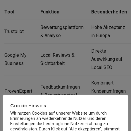
Tool
Funktion
Besonderheiten
Bewertungsplattform
Hohe Akzeptanz
Trustpilot
& Analyse
in Europa
Direkte
Google My
Local Reviews &
Auswirkung auf
Business
Sichtbarkeit
Local SEO
Kombiniert
Feedbackumfragen
ProvenExpert
Kundenumfragen
& Bewertungstool
& Reviews
Cookie Hinweis
Wir nutzen Cookies auf unserer Website um durch
Review Monitoring &
Fokus auf DACH-
Erinnerungen an wiederkehrende Nutzer und deren
Webbosaurus
Analyse
Raum
Einstellungen die bestmögliche Nutzererfahrung zu
gewährleisten. Durch Klick auf "Alle akzeptieren", stimmst