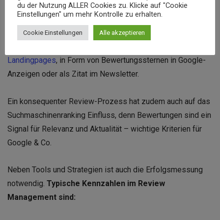
du der Nutzung ALLER Cookies zu. Klicke auf "Cookie
Einstellungen" um mehr Kontrolle zu erhalten.
Mit den richtigen Tools lassen sich Bewertungen nicht nur
sammeln, sondern auch in Marketingmaßnahmen
Cookie Einstellungen
Alle akzeptieren
integrieren. Zum Beispiel als Trust-Element auf
Landingpages
, in Form von Bewertungssternen in Google-
Anzeigen oder als Zitat im Newsletter.
Ein konsequenter Review-Prozess hat zudem auch auf das
Suchmaschinenranking Einfluss, denn Bewertungen sind ein
Signal für Relevanz und Aktualität – wichtige Kriterien für
Google & Co.
Neben Tools und Strategien ist auch die Erfolgsmessung
notwendig.
Typische Kennzahlen im Review
Management sind: