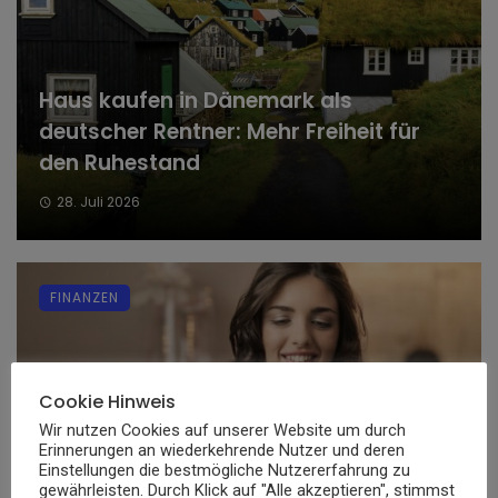
Haus kaufen in Dänemark als
deutscher Rentner: Mehr Freiheit für
den Ruhestand
28. Juli 2026
FINANZEN
Cookie Hinweis
Wir nutzen Cookies auf unserer Website um durch
Erinnerungen an wiederkehrende Nutzer und deren
Einstellungen die bestmögliche Nutzererfahrung zu
Digitale Sammlerstücke: Wie virtuelle
gewährleisten. Durch Klick auf "Alle akzeptieren", stimmst