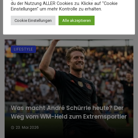
Spielgegenstände zum Milliardenmarkt
du der Nutzung ALLER Cookies zu. Klicke auf "Cookie
Einstellungen" um mehr Kontrolle zu erhalten.
wurden
Cookie Einstellungen
Alle akzeptieren
10. Juni 2026
LIFESTYLE
Was macht André Schürrle heute? Der
Weg vom WM-Held zum Extremsportler
23. Mai 2026