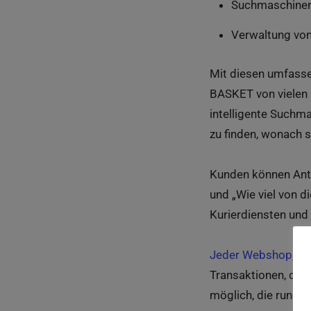
Suchmaschinen
Verwaltung von
Mit diesen umfasse
BASKET von vielen a
intelligente Suchm
zu finden, wonach s
Kunden können Antw
und „Wie viel von 
Kurierdiensten und
Jeder Webshop
, d
Transaktionen, die 
möglich, die rund u