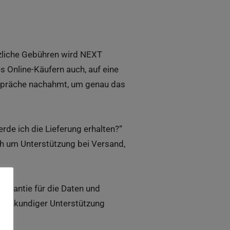
tzliche Gebühren wird NEXT
s Online-Käufern auch, auf eine
espräche nachahmt, um genau das
de ich die Lieferung erhalten?“
ch um Unterstützung bei Versand,
sgarantie für die Daten und
 fachkundiger Unterstützung