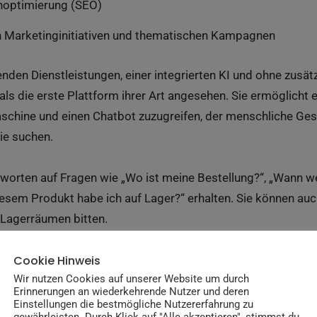
optimierung (SEO)
 Marketinginitiativen und thematischen Kampagnen
nden Dienstleistungen, einer integrierten KI und ohne zusä
ls die erste Plattform ihrer Art angesehen. Sie ermöglicht e
aschine und einen Chatbot zuzugreifen, der menschliche G
ie suchen.
orten auf Fragen wie „Wo ist meine Bestellung?“, „Wann wer
diesem Produkt habe ich auf Lager?“ erhalten. Sie können au
 Lagerräumen bitten.
Cookie Hinweis
en NEXT BASKET erstellt, bietet eine vollständige Sicherheit
Wir nutzen Cookies auf unserer Website um durch
stattfinden. Dies ist mit Hilfe von modernster Software und
Erinnerungen an wiederkehrende Nutzer und deren
m die Uhr verfügbar ist.
Einstellungen die bestmögliche Nutzererfahrung zu