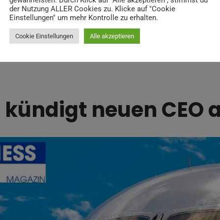
gewährleisten. Durch Klick auf "Alle akzeptieren", stimmst du
der Nutzung ALLER Cookies zu. Klicke auf "Cookie
 Softwareplattform evaluiert und genehmigt, um die Sicherhe
Einstellungen" um mehr Kontrolle zu erhalten.
sicherzustellen. Darüber hinaus bevorzugt Google Online-Sh
Cookie Einstellungen
Alle akzeptieren
. Dies platziert die Plattform in den Top-Positionen, wenn
 kündigt neuen CEO 