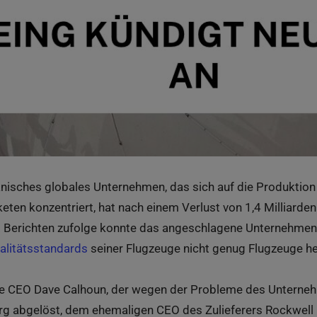
anisches globales Unternehmen, das sich auf die Produktion
ten konzentriert, hat nach einem Verlust von 1,4 Milliarden
 Berichten zufolge konnte das angeschlagene Unternehmen
ualitätsstandards
seiner Flugzeuge nicht genug Flugzeuge hers
e CEO Dave Calhoun, der wegen der Probleme des Unternehme
erg abgelöst, dem ehemaligen CEO des Zulieferers Rockwell 