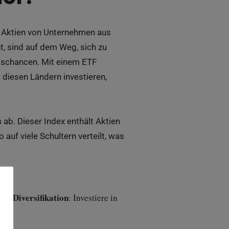
n Aktien von Unternehmen aus
t, sind auf dem Weg, sich zu
mschancen. Mit einem ETF
 diesen Ländern investieren,
s
ab. Dieser Index enthält Aktien
 auf viele Schultern verteilt, was
ite Diversifikation
: Investiere in