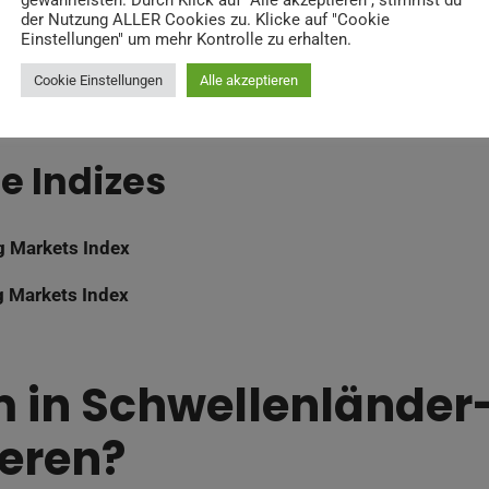
gewährleisten. Durch Klick auf "Alle akzeptieren", stimmst du
der Nutzung ALLER Cookies zu. Klicke auf "Cookie
Einstellungen" um mehr Kontrolle zu erhalten.
umschancen
: Nutze das Potenzial schnell wachsender Märkt
Cookie Einstellungen
Alle akzeptieren
e Investitionsmöglichkeit
: ETFs haben oft niedrigere Gebü
e Indizes
 Markets Index
 Markets Index
in Schwellenländer
ieren?