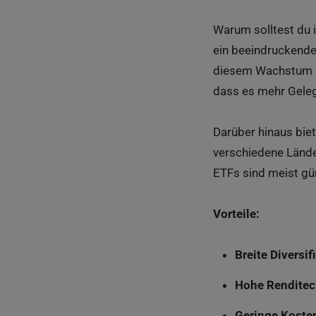
Warum solltest du i
ein beeindruckende
diesem Wachstum zu 
dass es mehr Gelege
Darüber hinaus biete
verschiedene Lände
ETFs sind meist gü
Vorteile:
Breite Diversif
Hohe Rendite
Geringe Koste