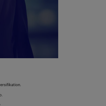
rsifikation.
b.
.