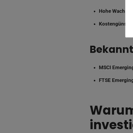
Hohe Wachst
Kostengünstig
Bekannt
MSCI Emerging
FTSE Emerging
Warum 
invest