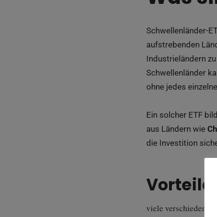
Schwellenländer-ET
aufstrebenden Länd
Industrieländern z
Schwellenländer ka
ohne jedes einzeln
Ein solcher ETF bil
aus Ländern wie
Ch
die Investition sic
Vorteile
viele verschiedene 