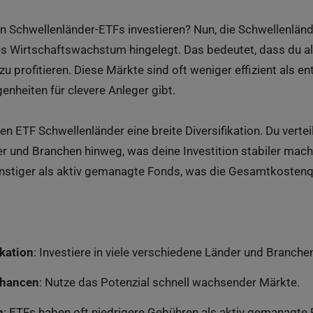
n Schwellenländer-ETFs investieren? Nun, die Schwellenländ
s Wirtschaftswachstum hingelegt. Das bedeutet, dass du als
profitieren. Diese Märkte sind oft weniger effizient als en
nheiten für clevere Anleger gibt.
n ETF Schwellenländer eine breite Diversifikation. Du verteil
r und Branchen hinweg, was deine Investition stabiler mac
nstiger als aktiv gemanagte Fonds, was die Gesamtkostenqu
ikation
: Investiere in viele verschiedene Länder und Branche
chancen
: Nutze das Potenzial schnell wachsender Märkte.
n
: ETFs haben oft niedrigere Gebühren als aktiv gemanagte 