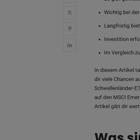
Wichtig bei de
Langfristig bie
Investition erf
Im Vergleich z
In diesem Artikel t
dir viele Chancen 
Schwellenländer-ETF
auf den MSCI Emerg
Artikel gibt dir wer
Was si