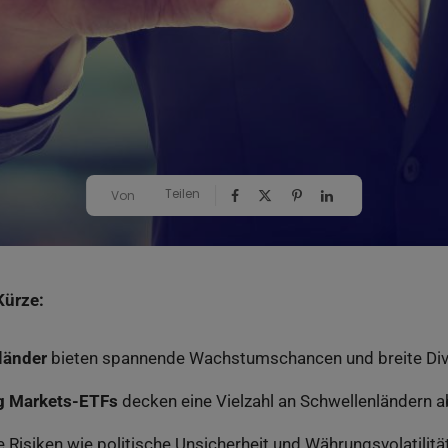
Teilen
Von
Kürze:
länder
bieten spannende Wachstumschancen und breite Dive
g Markets-ETFs
decken eine Vielzahl an Schwellenländern a
 Risiken wie politische Unsicherheit und Währungsvolatilität