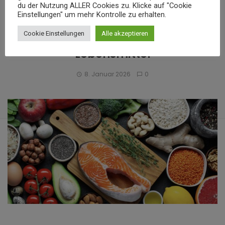
du der Nutzung ALLER Cookies zu. Klicke auf "Cookie
Einstellungen" um mehr Kontrolle zu erhalten.
Was ist Clean Eating? Bewusst
essen ohne stark verarbeitete
Cookie Einstellungen
Alle akzeptieren
Lebensmittel
8. Januar 2026
0