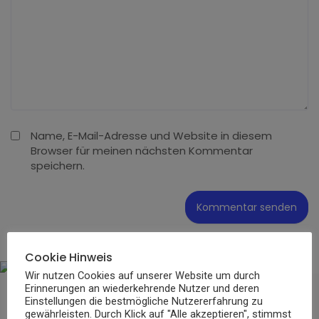
Name, E-Mail-Adresse und Website in diesem
Browser für meinen nächsten Kommentar
speichern.
Cookie Hinweis
Wir nutzen Cookies auf unserer Website um durch
Erinnerungen an wiederkehrende Nutzer und deren
Einstellungen die bestmögliche Nutzererfahrung zu
gewährleisten. Durch Klick auf "Alle akzeptieren", stimmst
GESUNDHEIT
LIFESTYLE