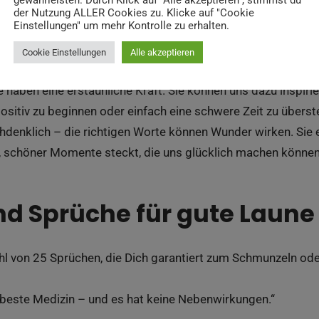
gewährleisten. Durch Klick auf "Alle akzeptieren", stimmst du
der Nutzung ALLER Cookies zu. Klicke auf "Cookie
Einstellungen" um mehr Kontrolle zu erhalten.
Cookie Einstellungen
Alle akzeptieren
haben eine erstaunliche Kraft. Sie können uns dazu inspiri
ositiv zu beginnen oder einfach eine schwere Zeit zu übers
hdenklich – die richtigen Worte können Wunder wirken. Sie 
er, schöner Momente steckt, die uns glücklich machen könne
nd Sprüche für gute Laune
ahl von 25 Sprüchen, die Dich garantiert zum Schmunzeln o
e beste Medizin – und es hat keine Nebenwirkungen.“