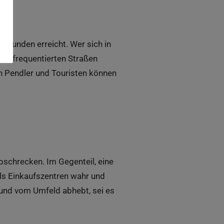
e Kunden erreicht. Wer sich in
ark frequentierten Straßen
ch Pendler und Touristen können
bschrecken. Im Gegenteil, eine
ls Einkaufszentren wahr und
t und vom Umfeld abhebt, sei es