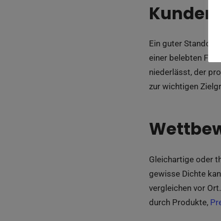
Kundenn
Ein guter Standort 
einer belebten Fußg
niederlässt, der pr
zur wichtigen Ziel
Wettbewe
Gleichartige oder 
gewisse Dichte kan
vergleichen vor Ort
durch Produkte,
Pr