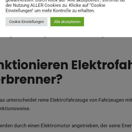
gewährleisten. Durch Klick auf "Alle akzeptieren", stimmst du
der Nutzung ALLER Cookies zu. Klicke auf "Cookie
Einstellungen" um mehr Kontrolle zu erhalten.
reine Elektrofahrzeuge von Fahrzeugen mit Verbrennungsmoto
Cookie Einstellungen
Alle akzeptieren
eltfreundlicher und kosteneffizienter? Dieser Artikel beleuc
 richtige Entscheidung für Ihr nächstes Fahrzeug zu treffen.
nktionieren Elektrof
rbrenner?
as unterscheidet reine Elektrofahrzeuge von Fahrzeugen mi
Funktionsweise.
erden durch einen Elektromotor angetrieben, der seine Ener