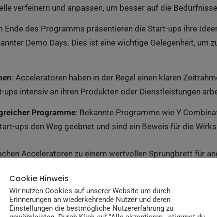
le verfeinern und anpassen, um besser auf die Bedürfnisse 
m Ende des Programms präsentieren die Start-ups ihre Ideen
nnter Demo Days. Dies ist eine wichtige Gelegenheit, um zus
men
: Acceleratoren haben in der Regel einen klaren Zeitrah
t-ups intensiv an ihren Produkten oder Dienstleistungen arbe
lgreicher Programme
: Bekannte Programme wie Y Combinato
Start-ups den Weg geebnet und sind ein Beweis für die Wirk
hen Acceleratoren zu einem wertvollen Sprungbrett für an
msetzen möchten.
Cookie Hinweis
Wir nutzen Cookies auf unserer Website um durch
Erinnerungen an wiederkehrende Nutzer und deren
e-Capital und seine
Einstellungen die bestmögliche Nutzererfahrung zu