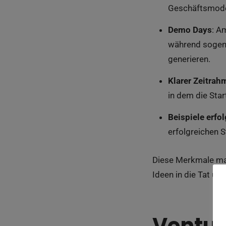
Geschäftsmodel
Demo Days
: A
während sogena
generieren.
Klarer Zeitrah
in dem die Star
Beispiele erfo
erfolgreichen 
Diese Merkmale mac
Ideen in die Tat u
Ventur