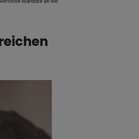
t wertvolle Mandate an die
greichen