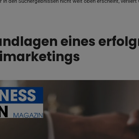
er in den Suchergebnissen nicht weit oben erscheint, verlier
undlagen eines erfol
imarketings