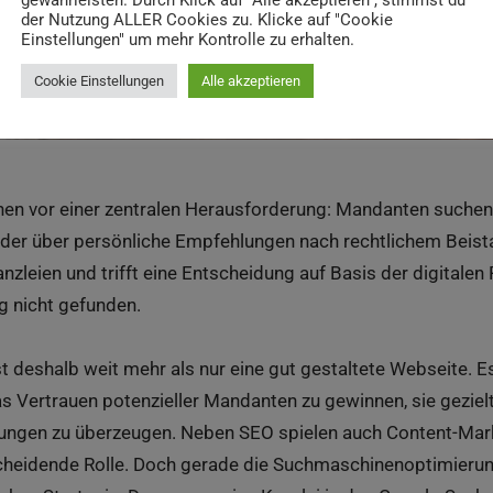
gewährleisten. Durch Klick auf "Alle akzeptieren", stimmst du
der Nutzung ALLER Cookies zu. Klicke auf "Cookie
Einstellungen" um mehr Kontrolle zu erhalten.
Cookie Einstellungen
Alle akzeptieren
hen vor einer zentralen Herausforderung: Mandanten suchen 
er über persönliche Empfehlungen nach rechtlichem Beistan
anzleien und trifft eine Entscheidung auf Basis der digitalen
eg nicht gefunden.
st deshalb weit mehr als nur eine gut gestaltete Webseite. 
Vertrauen potenzieller Mandanten zu gewinnen, sie geziel
tungen zu überzeugen. Neben SEO spielen auch Content-Mark
heidende Rolle. Doch gerade die Suchmaschinenoptimierun