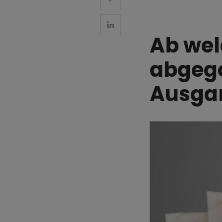
Ab wel
abgego
Ausga