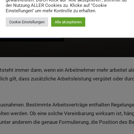
gewährleisten. Durch Klick auf "Alle akzeptieren", stimmst du
der Nutzung ALLER Cookies zu. Klicke auf "Cookie
Einstellungen" um mehr Kontrolle zu erhalten.
Cookie Einstellungen
Alle akzeptieren
steht immer dann, wenn ein Arbeitnehmer mehr arbeitet als 
lich gilt, dass zusätzliche Arbeitsleistung vergütet oder du
 Ausnahmen. Bestimmte Arbeitsverträge enthalten Regelung
ten werden. Ob eine solche Vereinbarung wirksam ist, hän
unter anderem die genaue Formulierung, die Position des B