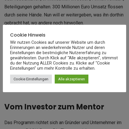
Beteiligungen gehalten. 300 Millionen Euro Umsatz flossen
durch seine Hände. Nun will er weitergeben, was ihn dorthin
gebracht hat, wo andere noch hinwollen.
Cookie Hinweis
„Ich bin kein Coach“, sagt Wos, „ich bin Unternehmer.“
Wir nutzen Cookies auf unserer Website um durch
Trotzdem startet er jetzt das neue Coaching-Programm. Ein
Erinnerungen an wiederkehrende Nutzer und deren
Einstellungen die bestmögliche Nutzererfahrung zu
Widerspruch ist das nicht. Denn im Kern geht es nicht um
gewährleisten. Durch Klick auf "Alle akzeptieren", stimmst
Motivation oder Mindset, sondern um handfeste
du der Nutzung ALLER Cookies zu. Klicke auf "Cookie
Einstellungen" um mehr Kontrolle zu erhalten.
Strategien. Wos will zeigen, wie Entscheidungen in der
Praxis funktionieren, wenn es wirklich um etwas geht. Nicht
Cookie Einstellungen
Alle akzeptieren
im Seminarraum, sondern auf dem Markt.
Vom Investor zum Mentor
Das Programm richtet sich an Gründer und Unternehmer im