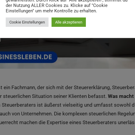
gewährleisten. Durch Klick auf "Alle akzeptieren", stimmst du
der Nutzung ALLER Cookies zu. Klicke auf "Cookie
Einstellungen" um mehr Kontrolle zu erhalten.
Cookie Einstellungen
Alle akzeptieren
st ein Fachmann, der sich mit der Steuererklärung, Steuerbe
 steuerlichen Situation seiner Klienten befasst.
Was macht 
s Steuerberaters ist äußerst vielseitig und umfasst sowohl 
 auch von Unternehmen. Die komplexen steuerlichen Regelu
errecht machen die Expertise eines Steuerberaters unerläss