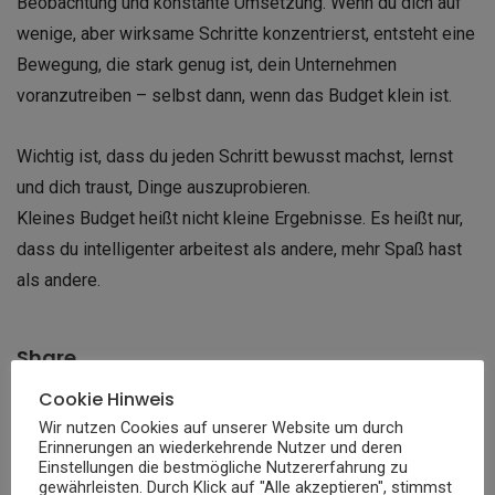
Beobachtung und konstante Umsetzung. Wenn du dich auf
wenige, aber wirksame Schritte konzentrierst, entsteht eine
Bewegung, die stark genug ist, dein Unternehmen
voranzutreiben – selbst dann, wenn das Budget klein ist.
Wichtig ist, dass du jeden Schritt bewusst machst, lernst
und dich traust, Dinge auszuprobieren.
Kleines Budget heißt nicht kleine Ergebnisse. Es heißt nur,
dass du intelligenter arbeitest als andere, mehr Spaß hast
als andere.
Share
Cookie Hinweis
Wir nutzen Cookies auf unserer Website um durch
Erinnerungen an wiederkehrende Nutzer und deren
Einstellungen die bestmögliche Nutzererfahrung zu
gewährleisten. Durch Klick auf "Alle akzeptieren", stimmst