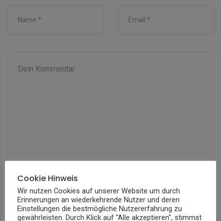
Cookie Hinweis
Name, E-Mail-Adresse und Website in diesem
Wir nutzen Cookies auf unserer Website um durch
Browser für meinen nächsten Kommentar
Erinnerungen an wiederkehrende Nutzer und deren
Einstellungen die bestmögliche Nutzererfahrung zu
speichern.
gewährleisten. Durch Klick auf "Alle akzeptieren", stimmst