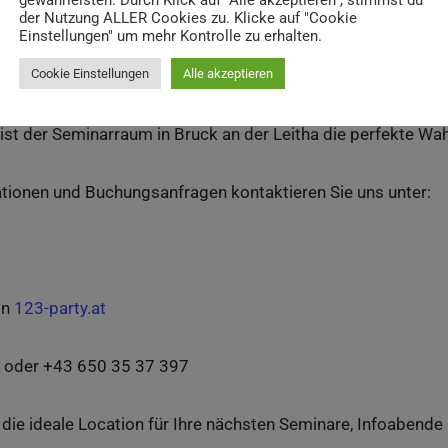
gewährleisten. Durch Klick auf "Alle akzeptieren", stimmst du
bende, Workshops
der Nutzung ALLER Cookies zu. Klicke auf "Cookie
Einstellungen" um mehr Kontrolle zu erhalten.
Cookie Einstellungen
Alle akzeptieren
m Seminarraum suchen, der Ihre Anforderungen erfüllt und 
ist der Seminarraum in Bruck an der Leitha die perfekte Wah
ationen und Buchungsanfragen kontaktieren Sie uns unter:
on
123-party.at
oder +43 650 35 37 397
t die ideale Location für Ihre nächsten Seminare, Infoaben