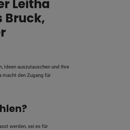
r Leitha
 Bruck,
r
n, Ideen auszutauschen und Ihre
ha macht den Zugang für
hlen?
sst werden, sei es für