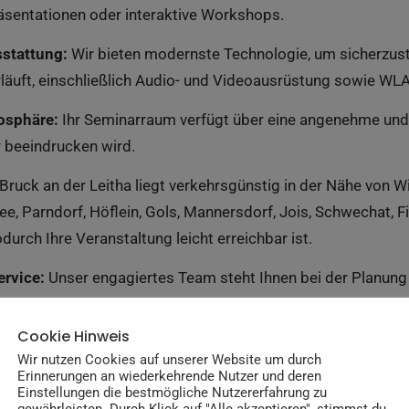
äsentationen oder interaktive Workshops.
stattung:
Wir bieten modernste Technologie, um sicherzuste
rläuft, einschließlich Audio- und Videoausrüstung sowie WL
osphäre:
Ihr Seminarraum verfügt über eine angenehme und 
r beeindrucken wird.
Bruck an der Leitha liegt verkehrsgünstig in der Nähe von 
ee, Parndorf, Höflein, Gols, Mannersdorf, Jois, Schwechat, 
urch Ihre Veranstaltung leicht erreichbar ist.
ervice:
Unser engagiertes Team steht Ihnen bei der Planung
ur Seite.
Cookie Hinweis
Wir nutzen Cookies auf unserer Website um durch
Erinnerungen an wiederkehrende Nutzer und deren
r Raum für Veransta
Einstellungen die bestmögliche Nutzererfahrung zu