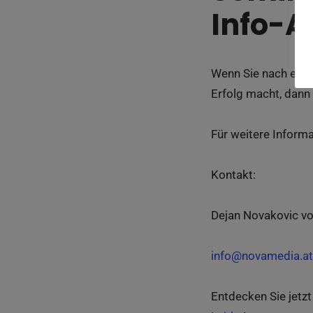
Info-A
Wenn Sie nach eine
Erfolg macht, dann 
Für weitere Inform
Kontakt:
Dejan Novakovic v
info@novamedia.at
Entdecken Sie jetz