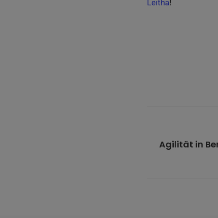
Leitha
!
Agilität in B