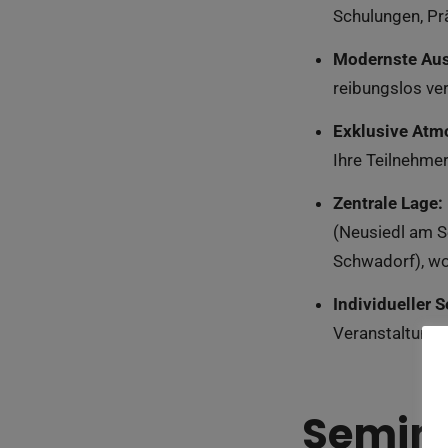
Schulungen, Pr
Modernste Aus
reibungslos ve
Exklusive Atm
Ihre Teilnehme
Zentrale Lage:
(Neusiedl am S
Schwadorf), wod
Individueller S
Veranstaltung z
Semina