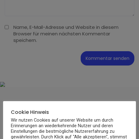
Name, E-Mail-Adresse und Website in diesem
Browser für meinen nächsten Kommentar
speichern.
FINANZEN
Cookie Hinweis
Frank Rosin Vermögen: Wie reich ist
Wir nutzen Cookies auf unserer Website um durch
Erinnerungen an wiederkehrende Nutzer und deren
der TV-Koch im Jahr 2025?
Einstellungen die bestmögliche Nutzererfahrung zu
gewährleisten. Durch Klick auf "Alle akzeptieren", stimmst