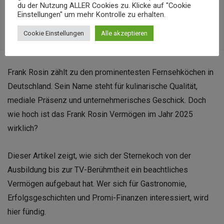
du der Nutzung ALLER Cookies zu. Klicke auf "Cookie
1. August 2025
0
Einstellungen" um mehr Kontrolle zu erhalten.
Cookie Einstellungen
Alle akzeptieren
Frank Rosin zählt zu den prominentesten Fernsehköchen in
Deutschland. Sein Name steht für kulinarische Qualität,
mediale Präsenz und unternehmerisches Geschick. Doch
wie hoch ist das Frank Rosin Vermögen im Jahr 2025
wirklich?
Dieser Artikel zeigt, wie sich der Sternekoch von der
Ausbildung bis zur TV-Berühmtheit ein beachtliches
Vermögen aufgebaut hat. Wer sich für Gastronomie,
Erfolgsgeschichten und Promi-Finanzen interessiert, wird
hier fündig.