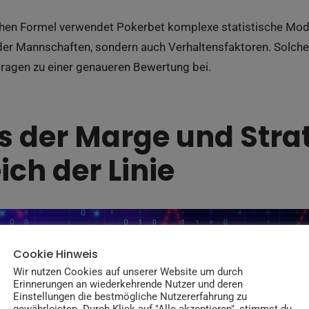
hen Formel verwendet Pokerbet komplexe statistische Model
n der Mannschaften, sondern auch Verhaltensfaktoren. Solch
agen zu einer genaueren Bewertung bei.
ss der Marge und Stra
ich der Linie
Cookie Hinweis
Wir nutzen Cookies auf unserer Website um durch
Erinnerungen an wiederkehrende Nutzer und deren
Einstellungen die bestmögliche Nutzererfahrung zu