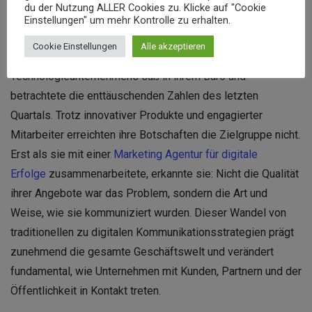
du der Nutzung ALLER Cookies zu. Klicke auf "Cookie
Einstellungen" um mehr Kontrolle zu erhalten.
Cookie Einstellungen
Alle akzeptieren
Die Geschäftsführerin eines mittelständischen
Technologieunternehmens saß in ihrem Büro und
betrachtete die enttäuschenden Zahlen des letzten
Quartals. Trotz innovativer Produkte und engagierter
Mitarbeiter erreichten ihre Botschaften die Zielgruppe nicht.
Erst als sie mit einer
Marketing Agentur für digitale
Erfolge
zusammenarbeitete, erkannte sie: Nicht die Qualität
ihrer Angebote war das Problem, sondern die Art und
Weise, wie sie kommuniziert wurden. Dieser Wandel von
traditionellen zu digitalen Kommunikationsstrategien prägt
zunehmend die gesamte Geschäftswelt und verändert
fundamental, wie Unternehmen mit Kunden, Partnern und der
Öffentlichkeit in Kontakt treten.