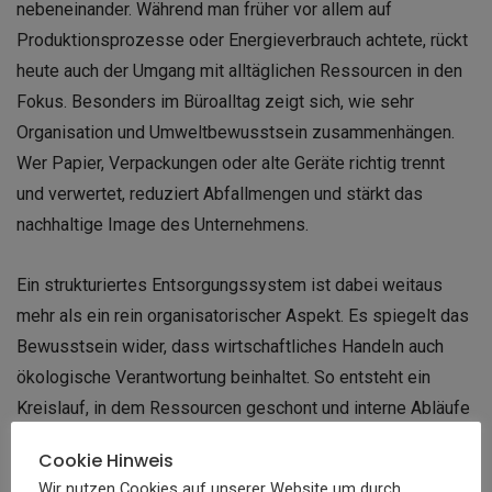
nebeneinander. Während man früher vor allem auf
Produktionsprozesse oder Energieverbrauch achtete, rückt
heute auch der Umgang mit alltäglichen Ressourcen in den
Fokus. Besonders im Büroalltag zeigt sich, wie sehr
Organisation und Umweltbewusstsein zusammenhängen.
Wer Papier, Verpackungen oder alte Geräte richtig trennt
und verwertet, reduziert Abfallmengen und stärkt das
nachhaltige Image des Unternehmens.
Ein strukturiertes Entsorgungssystem ist dabei weitaus
mehr als ein rein organisatorischer Aspekt. Es spiegelt das
Bewusstsein wider, dass wirtschaftliches Handeln auch
ökologische Verantwortung beinhaltet. So entsteht ein
Kreislauf, in dem Ressourcen geschont und interne Abläufe
effizienter gestaltet werden.
Cookie Hinweis
Wir nutzen Cookies auf unserer Website um durch