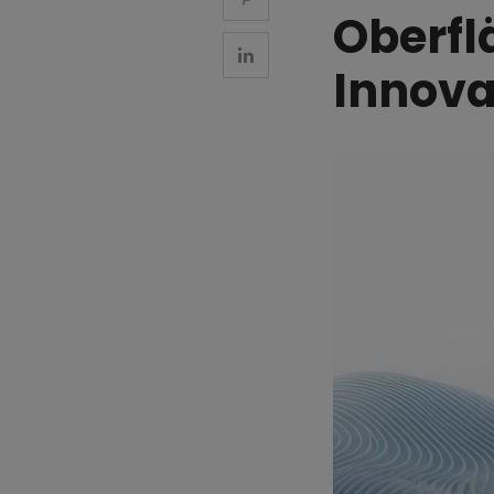
Oberfl
Innov