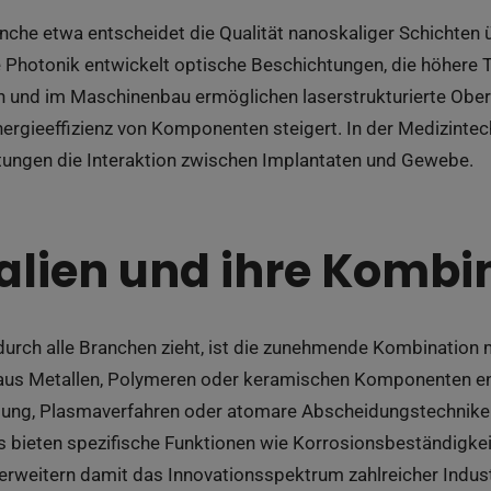
anche etwa entscheidet die Qualität nanoskaliger Schichten
ie Photonik entwickelt optische Beschichtungen, die höhere
n und im Maschinenbau ermöglichen laserstrukturierte Oberf
nergieeffizienz von Komponenten steigert. In der Medizint
tungen die Interaktion zwischen Implantaten und Gewebe.
alien und ihre Kombi
 durch alle Branchen zieht, ist die zunehmende Kombination 
aus Metallen, Polymeren oder keramischen Komponenten en
gung, Plasmaverfahren oder atomare Abscheidungstechnike
 bieten spezifische Funktionen wie Korrosionsbeständigkeit
erweitern damit das Innovationsspektrum zahlreicher Indu