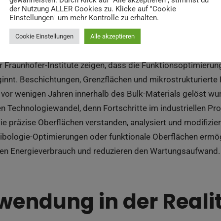
gewährleisten. Durch Klick auf "Alle akzeptieren", stimmst du
der Nutzung ALLER Cookies zu. Klicke auf "Cookie
Einstellungen" um mehr Kontrolle zu erhalten.
Cookie Einstellungen
Alle akzeptieren
er Fraunhofer-Institute zeigen, dass die Funktionsoptimier
ginnt. Beschichtungen, Grenzflächen und mikrostrukturiert
 vor wenigen Jahren innerhalb des Bulk-Materials gelöst wu
n Technologiewandel, denn Fortschritte im industriellen P
ie präzise Oberflächen verstanden, analysiert und modifizie
ribologie-Optimierungen oder funktionale Oberflächen ermög
ren Energieverbrauch und reduzieren den Wartungsaufwand.
wendung in der Reali