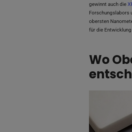
gewinnt auch die
X
Forschungslabors 
obersten Nanometer
für die Entwicklun
Wo Obe
entsch