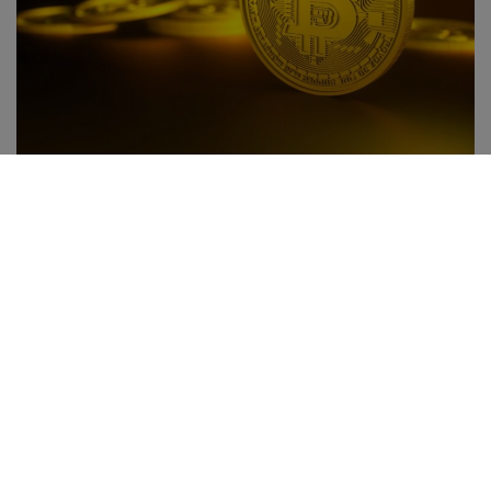
Bitcoin bleibt eines der meistdiskutierten digitalen Assets
in der Finanzwelt, nicht zuletzt wegen seiner typischen
Volatilität. Wer sich mit Bitcoin beschäftigt, merkt schnell,
dass Preisbewegungen nicht zufällig sind, sondern oft aus
einem komplexen Zusammenspiel wirtschaftlicher,
technologischer und psychologischer Faktoren resultieren.
Der jüngste Kursrückgang zeigt erneut, wie empfindlich das
Ökosystem auf externe Signale reagiert.