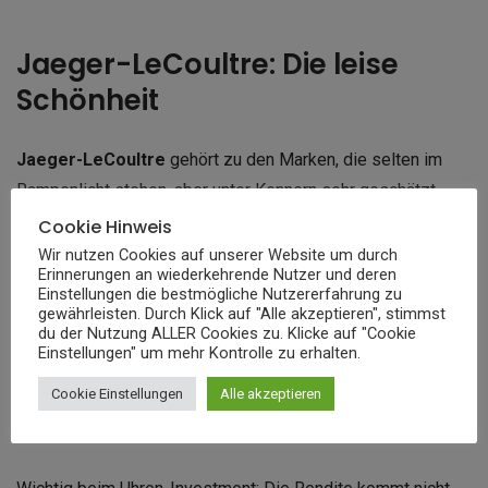
Jaeger-LeCoultre: Die leise
Schönheit
Jaeger-LeCoultre
gehört zu den Marken, die selten im
Rampenlicht stehen, aber unter Kennern sehr geschätzt
werden. Modelle wie die
Reverso
oder
Master Ultra Thin
Cookie Hinweis
überzeugen durch technische Raffinesse und elegantes
Wir nutzen Cookies auf unserer Website um durch
Erinnerungen an wiederkehrende Nutzer und deren
Understatement, perfekt für ein langfristiges
Investment
.
Einstellungen die bestmögliche Nutzererfahrung zu
gewährleisten. Durch Klick auf "Alle akzeptieren", stimmst
du der Nutzung ALLER Cookies zu. Klicke auf "Cookie
Investition mit Geduld:
Einstellungen" um mehr Kontrolle zu erhalten.
Luxusuhren als Wertanlage
Cookie Einstellungen
Alle akzeptieren
brauchen Zeit