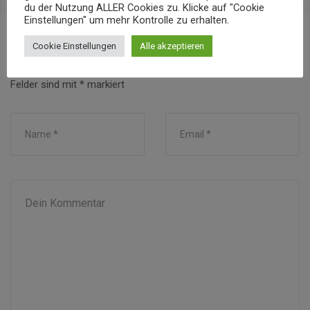
du der Nutzung ALLER Cookies zu. Klicke auf "Cookie
Einstellungen" um mehr Kontrolle zu erhalten.
ANTWORT VERFASSEN
Cookie Einstellungen
Alle akzeptieren
Deine E-Mail-Adresse wird nicht veröffentlicht.
Erforderliche
Felder sind mit
*
markiert