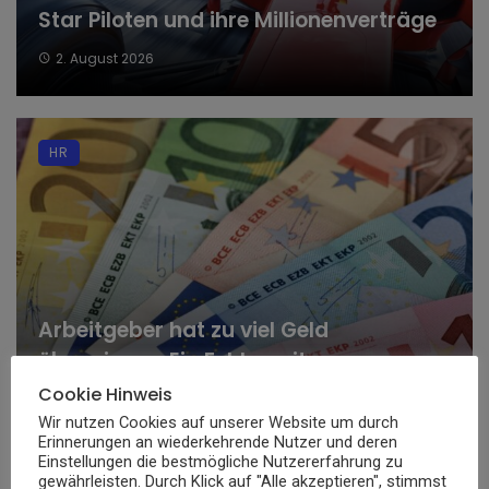
Star Piloten und ihre Millionenverträge
2. August 2026
HR
Arbeitgeber hat zu viel Geld
überwiesen: Ein Fehler mit
weitreichenden Folgen
Cookie Hinweis
Wir nutzen Cookies auf unserer Website um durch
31. Juli 2026
Erinnerungen an wiederkehrende Nutzer und deren
Einstellungen die bestmögliche Nutzererfahrung zu
gewährleisten. Durch Klick auf "Alle akzeptieren", stimmst