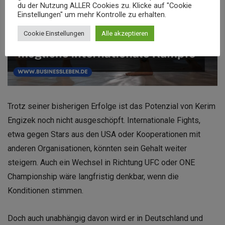
du der Nutzung ALLER Cookies zu. Klicke auf "Cookie
Einstellungen" um mehr Kontrolle zu erhalten.
Cookie Einstellungen
Alle akzeptieren
Trotz seiner bisherigen Erfolge ist das Potenzial von Kerim
Engizek noch nicht ausgeschöpft. Internationale Fights,
etwa gegen Stars aus den USA oder Kooperationen mit
anderen Organisationen, könnten sein Gehalt weiter
steigern. Auch ein Wechsel in Richtung UFC oder ONE
Championship wäre langfristig denkbar, wenn die
Konditionen stimmen.
Doch auch unabhängig davon wird er in Deutschland und