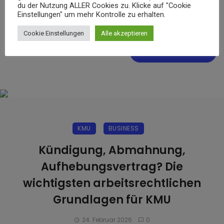
Name, E-Mail-Adresse und Website in diesem
du der Nutzung ALLER Cookies zu. Klicke auf "Cookie
Browser für meinen nächsten Kommentar
Einstellungen" um mehr Kontrolle zu erhalten.
speichern.
Cookie Einstellungen
Alle akzeptieren
KMU
BUSINESS
Kündigung, Abmahnung,
Aufhebungsvertrag? Die
wichtigsten arbeitsrechtlichen
Grundlagen für KMU
24. Februar 2026
0