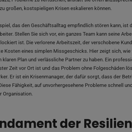
u großen, kostspieligen Krisen eskalieren können.
spiel, das den Geschäftsalltag empfindlich stören kann, ist 
eiter. Stellen Sie sich vor, ein ganzes Team kann seine Arbe
ckiert ist. Die verlorene Arbeitszeit, der verschobene Kun
kte Kosten eines simplen Missgeschicks. Hier zeigt sich, wie w
n klaren Plan und verlässliche Partner zu haben. Ein profess
ester Zeit vor Ort ist und das Problem ohne Folgeschäden lö
ker. Er ist ein Krisenmanager, der dafür sorgt, dass der Bet
Diese Fähigkeit, auf unvorhergesehene Probleme schnell und
r Organisation.
ndament der Resilien