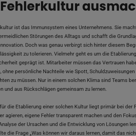
 Fehlerkultur ausmac
erkultur ist das Immunsystem eines Unternehmens. Sie mach
rmeidlichen Störungen des Alltags und schafft die Grundlag
nnovation. Doch was genau verbirgt sich hinter diesem Begri
lässigkeit zu tolerieren. Vielmehr geht es um die Etablierun
cherheit geprägt ist. Mitarbeiter müssen das Vertrauen hab
 ohne persönliche Nachteile wie Spott, Schuldzuweisungen 
ten zu müssen. Nur in einem solchen Klima sind Teams bere
en und aus Rückschlägen gemeinsam zu lernen.
ür die Etablierung einer solchen Kultur liegt primär bei de
er agieren, eigene Fehler transparent machen und den Foku
 Analyse der Ursachen und die Entwicklung von Lösungen len
ollte die Frage „Was können wir daraus lernen, damit das nich