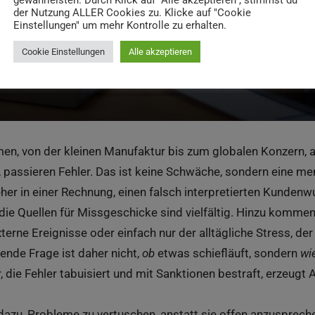
gewährleisten. Durch Klick auf "Alle akzeptieren", stimmst du
der Nutzung ALLER Cookies zu. Klicke auf "Cookie
Einstellungen" um mehr Kontrolle zu erhalten.
Cookie Einstellungen
Alle akzeptieren
en, von der kleinen Manufaktur bis zum globalen Konzern,
 passieren Fehler. Das ist keine Schwäche, sondern eine me
her in einer Rechnung, einen falsch interpretierten Kunden
die Quellen für Missgeschicke sind vielfältig. Hinzu komme
terne Ereignisse oder einfach nur der alltägliche Stress, d
dende Frage ist daher nicht,
ob
etwas schiefläuft, sondern
wi
r, die Fehler tabuisiert und mit Sanktionen bestraft, erzeugt 
dazu, Probleme zu vertuschen, anstatt sie offen anzusprechen