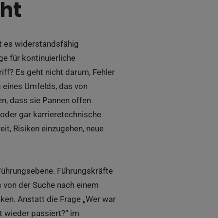
ht
t es widerstandsfähig
e für kontinuierliche
ff? Es geht nicht darum, Fehler
g eines Umfelds, das von
en, dass sie Pannen offen
oder gar karrieretechnische
it, Risiken einzugehen, neue
r Führungsebene. Führungskräfte
s von der Suche nach einem
ken. Anstatt die Frage „Wer war
t wieder passiert?“ im