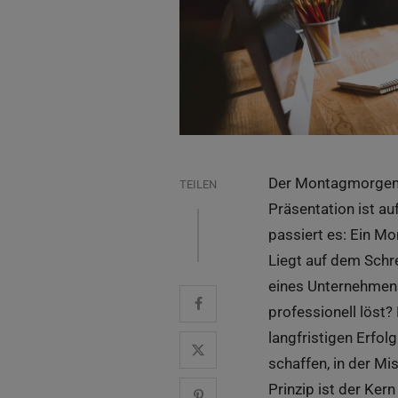
Der Montagmorgen b
TEILEN
Präsentation ist au
passiert es: Ein Mo
Liegt auf dem Schr
eines Unternehmens.
professionell löst?
langfristigen Erfol
schaffen, in der M
Prinzip ist der Ker