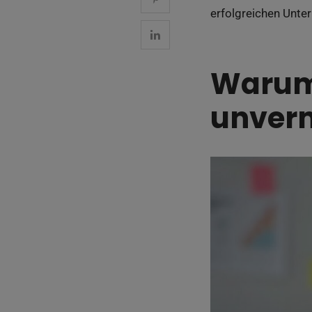
erfolgreichen Unte
Warum 
unverm