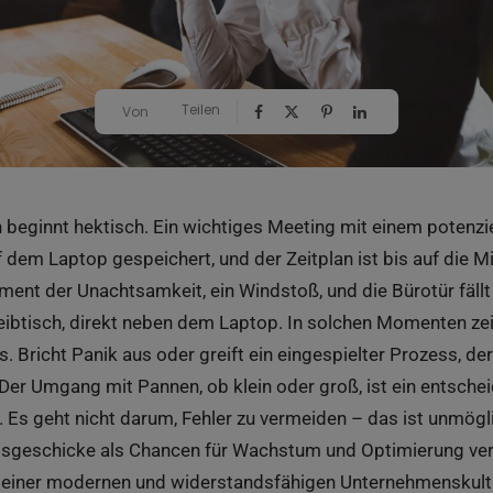
Teilen
Von
eginnt hektisch. Ein wichtiges Meeting mit einem potenzie
f dem Laptop gespeichert, und der Zeitplan ist bis auf die 
ment der Unachtsamkeit, ein Windstoß, und die Bürotür fällt
eibtisch, direkt neben dem Laptop. In solchen Momenten zei
 Bricht Panik aus oder greift ein eingespielter Prozess, de
 Der Umgang mit Pannen, ob klein oder groß, ist ein entsche
g. Es geht nicht darum, Fehler zu vermeiden – das ist unmögl
issgeschicke als Chancen für Wachstum und Optimierung ve
n einer modernen und widerstandsfähigen Unternehmenskultur