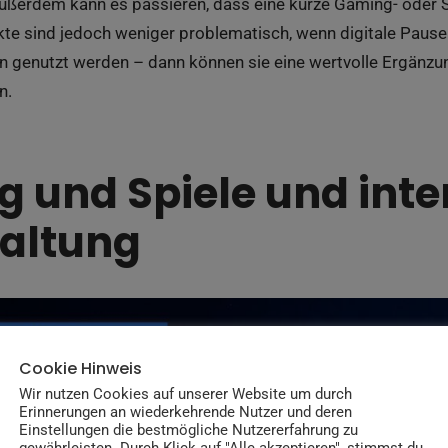
Außerdem kann es passieren, dass eine kurze Gaming- oder S
ekte sind jedoch weniger problematisch, wenn digitale Paus
n genutzt werden – dann können sie eine wertvolle Ergänzun
n.
 und Spiele und inte
altung
Cookie Hinweis
Wir nutzen Cookies auf unserer Website um durch
Erinnerungen an wiederkehrende Nutzer und deren
Einstellungen die bestmögliche Nutzererfahrung zu