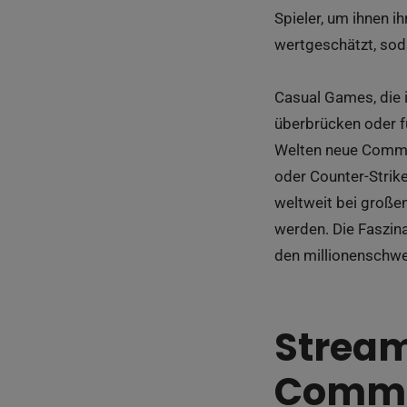
Spieler, um ihnen i
wertgeschätzt, soda
Casual Games, die 
überbrücken oder fü
Welten neue Commun
oder Counter-Strik
weltweit bei großen
werden. Die Faszina
den millionenschwe
Stream
Commu