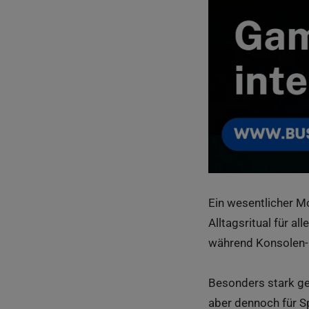
Ein wesentlicher Mo
Alltagsritual für a
während Konsolen- 
Besonders stark ge
aber dennoch für S