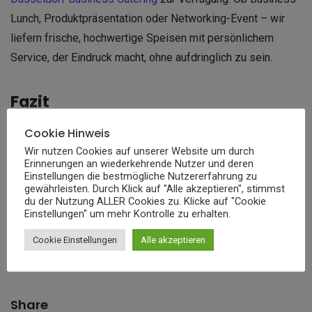
Lunch, Produktpräsentation oder Networking-Event – wir
liefern frische, hochwertige Speisen mit persönlichem
Service, der Eindruck macht, ohne aufdringlich zu sein.
Fazit
Cookie Hinweis
Catering
ohne Servicepersonal ist eine Illusion.
Wir nutzen Cookies auf unserer Website um durch
Professionell geschulte Mitarbeitende sorgen dafür, dass
Erinnerungen an wiederkehrende Nutzer und deren
Einstellungen die bestmögliche Nutzererfahrung zu
Ihr Event kulinarisch und organisatorisch überzeugt – selbst
gewährleisten. Durch Klick auf "Alle akzeptieren", stimmst
unter schwierigen Bedingungen. Mit dem Caterer Ihres
du der Nutzung ALLER Cookies zu. Klicke auf "Cookie
Einstellungen" um mehr Kontrolle zu erhalten.
Vertrauens – Meisterküche Reichard – erhalten Sie nicht nur
exzellente Menüs, sondern auch ein Team, das Sie und Ihre
Cookie Einstellungen
Alle akzeptieren
Gäste in den Mittelpunkt stellt.
Share