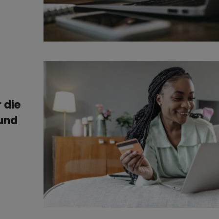
 die
 und