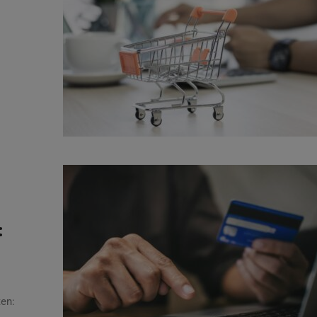
:
ten: