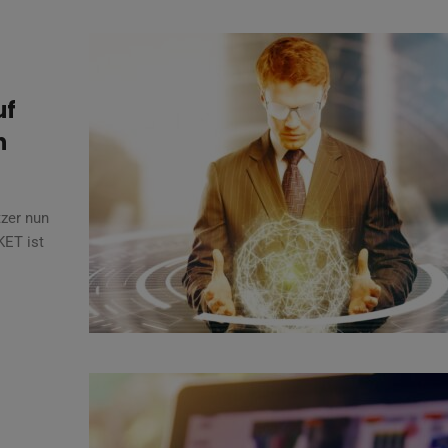
uf
n
zer nun
KET ist