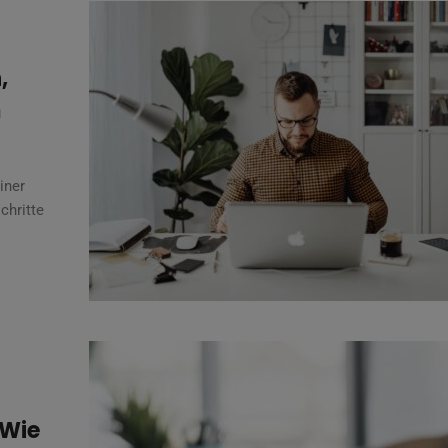
,
m
iner
chritte
 Wie