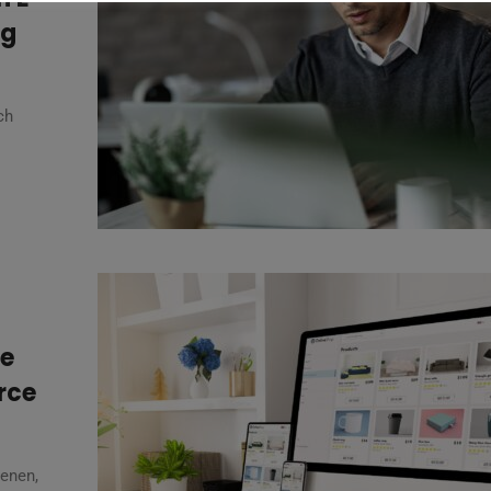
ng
ch
ie
rce
enen,