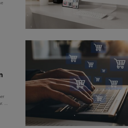
se
n
her
. ...