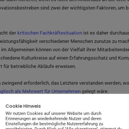
vationsbestreben sind zwei der wichtigsten Faktoren, um 
acht der
kritischen Fachkräftesituation
ist es daher durchaus
e Leistungsfähigkeit verschiedener Menschen zunutze zu ma
 im Allgemeinen können von der Vielfalt ihrer Mitarbeitende
schiedene Kulturkreise auf einen Erfahrungsschatz und Komp
 für betriebliche Abläufe erweisen.
ch zwingend erforderlich, das Letztere verstanden werden, 
glisch als Mehrwert für Unternehmen
gelegt wäre.
Cookie Hinweis
Wir nutzen Cookies auf unserer Website um durch
ss Englisch in der Ge
Erinnerungen an wiederkehrende Nutzer und deren
Einstellungen die bestmögliche Nutzererfahrung zu