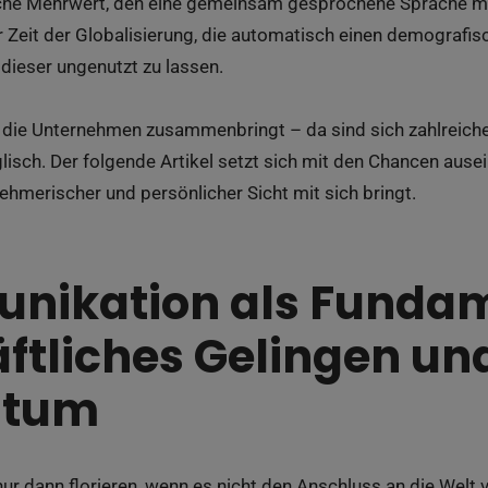
he Mehrwert, den eine gemeinsam gesprochene Sprache mit s
r Zeit der Globalisierung, die automatisch einen demografis
l dieser ungenutzt zu lassen.
, die Unternehmen zusammenbringt – da sind sich zahlreich
isch. Der folgende Artikel setzt sich mit den Chancen ausein
hmerischer und persönlicher Sicht mit sich bringt.
ikation als Fundam
ftliches Gelingen un
stum
ur dann florieren, wenn es nicht den Anschluss an die Welt ve