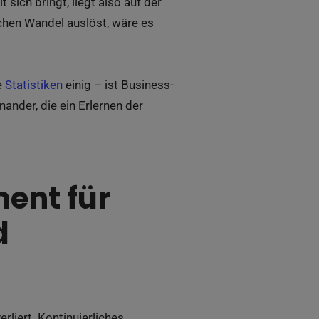
ich bringt, liegt also auf der
chen Wandel auslöst, wäre es
e
Statistiken
einig – ist Business-
ander, die ein Erlernen der
ent für
d
rliert. Kontinuierliches