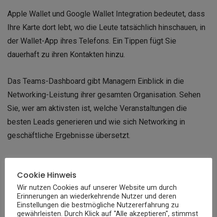
Apple Wallet und Google Wallet Integration bedeutet, dass
Ihre Karte dort lebt, wo die Leute tatsächlich hinschauen, in
der Wallet-App ihres Telefons. Ein Tippen fügt Sie
dauerhaft zu ihren Kontakten hinzu.
Das Teams-Dashboard gibt Managern Einblick in die
Networking-Leistung ihrer gesamten Organisation. Sehen
Sie, wer am aktivsten ist, welche Veranstaltungen die
besten Leads generieren und wie sich Networking in
geschäftliche Ergebnisse übersetzt.
CRM-Integrationen funktionieren mit großen Plattformen
Cookie Hinweis
wie HubSpot, Salesforce und Pipedrive. Neue Kontakte
Wir nutzen Cookies auf unserer Website um durch
fließen direkt in Ihre Vertriebspipeline mit angehängtem
Erinnerungen an wiederkehrende Nutzer und deren
Engagement-Verlauf.
Einstellungen die bestmögliche Nutzererfahrung zu
gewährleisten. Durch Klick auf "Alle akzeptieren", stimmst