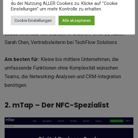
du der Nutzung ALLER Cookies zu. Klicke auf "Cookie
„Wave Connect hat unseren Follow-up-Prozess nach
Einstellungen" um mehr Kontrolle zu erhalten.
Messen transformiert. Wir sind von der manuellen Eingabe
Cookie Einstellungen
Alle akzeptieren
Hunderter Visitenkarten dazu übergegangen, qualifizierte
Leads innerhalb von Stunden in unserem CRM zu haben.“ –
Sarah Chen, Vertriebsleiterin bei TechFlow Solutions
Am besten für:
Kleine bis mittlere Unternehmen, die
umfassende Funktionen ohne Komplexität wünschen.
Teams, die Networking-Analysen und CRM-Integration
benötigen.
2. mTap – Der NFC-Spezialist